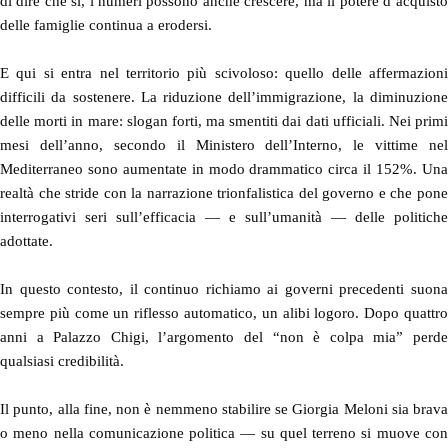
di dire che sì, i numeri possono anche crescere, ma il potere d’acquisto
delle famiglie continua a erodersi.
E qui si entra nel territorio più scivoloso: quello delle affermazioni
difficili da sostenere. La riduzione dell’immigrazione, la diminuzione
delle morti in mare: slogan forti, ma smentiti dai dati ufficiali. Nei primi
mesi dell’anno, secondo il Ministero dell’Interno, le vittime nel
Mediterraneo sono aumentate in modo drammatico circa il 152%. Una
realtà che stride con la narrazione trionfalistica del governo e che pone
interrogativi seri sull’efficacia — e sull’umanità — delle politiche
adottate.
In questo contesto, il continuo richiamo ai governi precedenti suona
sempre più come un riflesso automatico, un alibi logoro. Dopo quattro
anni a Palazzo Chigi, l’argomento del “non è colpa mia” perde
qualsiasi credibilità.
Il punto, alla fine, non è nemmeno stabilire se Giorgia Meloni sia brava
o meno nella comunicazione politica — su quel terreno si muove con