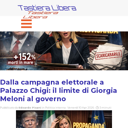
Vai ai contenuti
Tastiera Libera
Salta menù
Dalla campagna elettorale a
Palazzo Chigi: il limite di Giorgia
Meloni al governo
Pubblicato da
Edoardo Pisani
in
Politica interna
· Venerdì 10 Apr 2026 ·
3 minuti