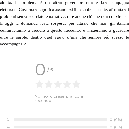
abilità. Il problema è un altro: governare non è fare campagna
elettorale. Governare significa assumersi il peso delle scelte, affrontare i
problemi senza scorciatoie narrative, dire anche ciò che non conviene.
E oggi la domanda resta sospesa, più attuale che mai: gli italiani
continueranno a credere a questo racconto, o inizieranno a guardare
oltre le parole, dentro quel vuoto d’aria che sempre più spesso le
accompagna ?
0
/
5
Non sono presenti ancora
recensioni.
5
Numero di 
0
Percentu
(0%)
Voto:
4
Numero di 
0
Percentu
(0%)