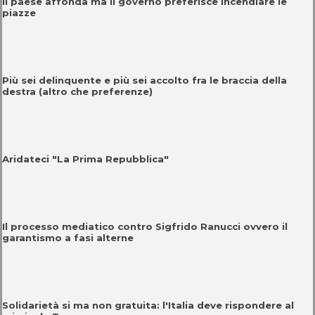
Il paese affonda ma il governo preferisce incendiare le
piazze
Più sei delinquente e più sei accolto fra le braccia della
destra (altro che preferenze)
Aridateci "La Prima Repubblica"
Il processo mediatico contro Sigfrido Ranucci ovvero il
garantismo a fasi alterne
Solidarietà si ma non gratuita: l'Italia deve rispondere al