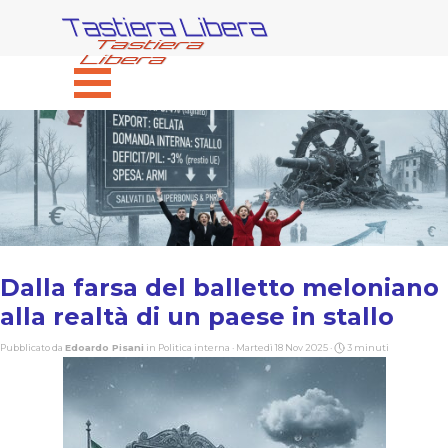
Vai ai contenuti
Tastiera Libera
Salta menù
Dalla farsa del balletto meloniano
alla realtà di un paese in stallo
Pubblicato da
Edoardo Pisani
in
Politica interna
· Martedì 18 Nov 2025 ·
3 minuti