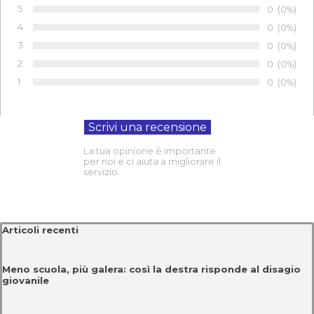
5
Numero di 
0
Percentu
(0%)
Voto:
4
Numero di 
0
Percentu
(0%)
Voto:
3
Numero di 
0
Percentu
(0%)
Voto:
2
Numero di 
0
Percentu
(0%)
Voto:
1
Numero di 
0
Percentu
(0%)
Voto:
La tua opinione è importante
per noi e ci aiuta a migliorare il
servizio.
Salta blocco Articoli recenti
Articoli recenti
Meno scuola, più galera: così la destra risponde al disagio
giovanile