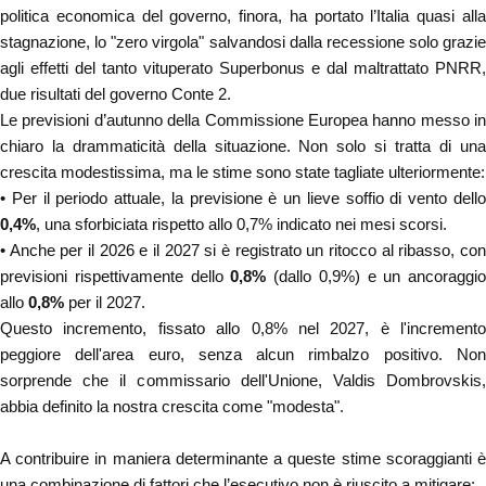
politica economica del governo, finora, ha portato l’Italia quasi alla
stagnazione, lo "zero virgola" salvandosi dalla recessione solo grazie
agli effetti del tanto vituperato Superbonus e dal maltrattato PNRR,
due risultati del governo Conte 2.
Le previsioni d’autunno della Commissione Europea hanno messo in
chiaro la drammaticità della situazione. Non solo si tratta di una
crescita modestissima, ma le stime sono state tagliate ulteriormente:
• Per il periodo attuale, la previsione è un lieve soffio di vento dello
0,4%
, una sforbiciata rispetto allo 0,7% indicato nei mesi scorsi.
• Anche per il 2026 e il 2027 si è registrato un ritocco al ribasso, con
previsioni rispettivamente dello
0,8%
(dallo 0,9%) e un ancoraggio
allo
0,8%
per il 2027.
Questo incremento, fissato allo 0,8% nel 2027, è l'incremento
peggiore dell'area euro, senza alcun rimbalzo positivo. Non
sorprende che il commissario dell'Unione, Valdis Dombrovskis,
abbia definito la nostra crescita come "modesta".
A contribuire in maniera determinante a queste stime scoraggianti è
una combinazione di fattori che l’esecutivo non è riuscito a mitigare: