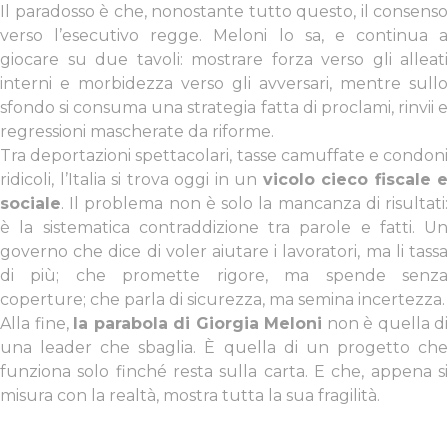
Il paradosso è che, nonostante tutto questo, il consenso
verso l’esecutivo regge. Meloni lo sa, e continua a
giocare su due tavoli: mostrare forza verso gli alleati
interni e morbidezza verso gli avversari, mentre sullo
sfondo si consuma una strategia fatta di proclami, rinvii e
regressioni mascherate da riforme.
Tra deportazioni spettacolari, tasse camuffate e condoni
ridicoli, l’Italia si trova oggi in un
vicolo cieco fiscale e
sociale
. Il problema non è solo la mancanza di risultati:
è la sistematica contraddizione tra parole e fatti. Un
governo che dice di voler aiutare i lavoratori, ma li tassa
di più; che promette rigore, ma spende senza
coperture; che parla di sicurezza, ma semina incertezza.
Alla fine,
la parabola di Giorgia Meloni
non è quella di
una leader che sbaglia. È quella di un progetto che
funziona solo finché resta sulla carta. E che, appena si
misura con la realtà, mostra tutta la sua fragilità.