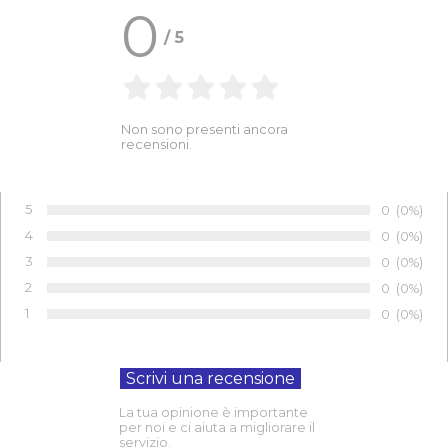
0
/
5
Non sono presenti ancora
recensioni.
5
Numero di 
0
Percentu
(0%)
Voto:
4
Numero di 
0
Percentu
(0%)
Voto:
3
Numero di 
0
Percentu
(0%)
Voto:
2
Numero di 
0
Percentu
(0%)
Voto:
1
Numero di 
0
Percentu
(0%)
Voto:
La tua opinione è importante
per noi e ci aiuta a migliorare il
servizio.