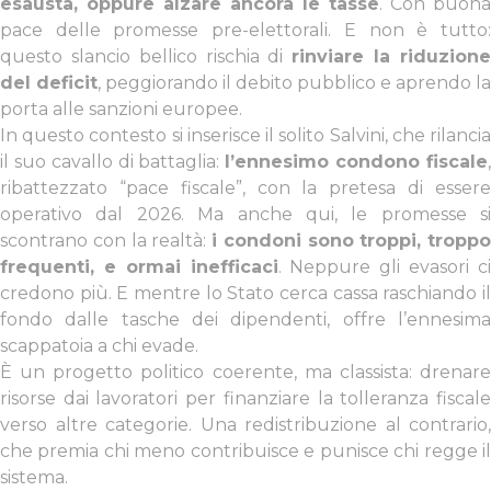
esausta, oppure alzare ancora le tasse
. Con buona
pace delle promesse pre-elettorali. E non è tutto:
questo slancio bellico rischia di
rinviare la riduzion
del deficit
, peggiorando il debito pubblico e aprendo la
porta alle sanzioni europee.
In questo contesto si inserisce il solito Salvini, che rilancia
il suo cavallo di battaglia:
l’ennesimo condono fiscale
ribattezzato “pace fiscale”, con la pretesa di essere
operativo dal 2026. Ma anche qui, le promesse si
scontrano con la realtà:
i condoni sono troppi, troppo
frequenti, e ormai inefficaci
. Neppure gli evasori c
credono più. E mentre lo Stato cerca cassa raschiando il
fondo dalle tasche dei dipendenti, offre l’ennesima
scappatoia a chi evade.
È un progetto politico coerente, ma classista: drenare
risorse dai lavoratori per finanziare la tolleranza fiscale
verso altre categorie. Una redistribuzione al contrario,
che premia chi meno contribuisce e punisce chi regge il
sistema.