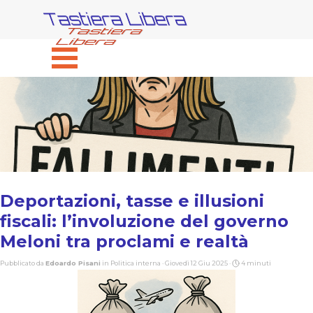
Vai ai contenuti
Tastiera Libera
Salta menù
Deportazioni, tasse e illusioni
fiscali: l’involuzione del governo
Meloni tra proclami e realtà
Pubblicato da
Edoardo Pisani
in
Politica interna
· Giovedì 12 Giu 2025 ·
4 minuti