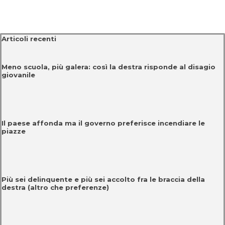
Salta blocco Articoli recenti
Articoli recenti
Meno scuola, più galera: così la destra risponde al disagio
giovanile
Il paese affonda ma il governo preferisce incendiare le
piazze
Più sei delinquente e più sei accolto fra le braccia della
destra (altro che preferenze)