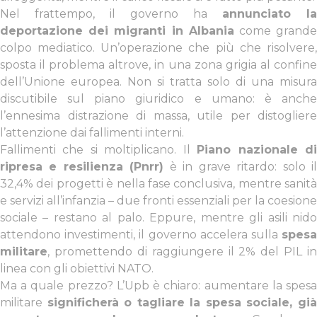
Nel frattempo, il governo ha
annunciato la
deportazione dei migranti in Albania
come grand
colpo mediatico. Un’operazione che più che risolvere,
sposta il problema altrove, in una zona grigia al confine
dell’Unione europea. Non si tratta solo di una misura
discutibile sul piano giuridico e umano: è anche
l’ennesima distrazione di massa, utile per distogliere
l’attenzione dai fallimenti interni.
Fallimenti che si moltiplicano. Il
Piano nazionale d
ripresa e resilienza (Pnrr)
è in grave ritardo: solo i
32,4% dei progetti è nella fase conclusiva, mentre sanità
e servizi all’infanzia – due fronti essenziali per la coesione
sociale – restano al palo. Eppure, mentre gli asili nido
attendono investimenti, il governo accelera sulla
spesa
militare
, promettendo di raggiungere il 2% del PIL in
linea con gli obiettivi NATO.
Ma a quale prezzo? L’Upb è chiaro: aumentare la spesa
militare
significherà o tagliare la spesa sociale, gi