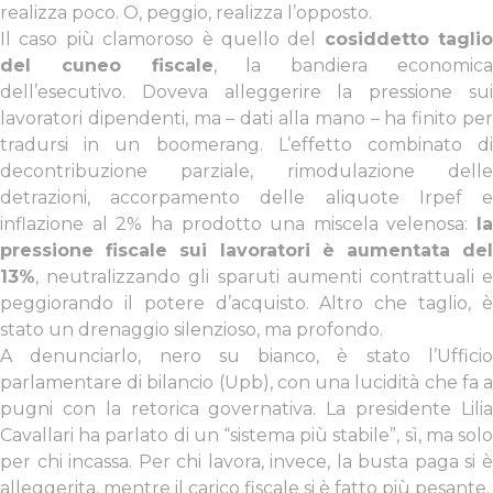
realizza poco. O, peggio, realizza l’opposto.
Il caso più clamoroso è quello del
cosiddetto taglio
del cuneo fiscale
, la bandiera economic
dell’esecutivo. Doveva alleggerire la pressione sui
lavoratori dipendenti, ma – dati alla mano – ha finito per
tradursi in un boomerang. L’effetto combinato di
decontribuzione parziale, rimodulazione delle
detrazioni, accorpamento delle aliquote Irpef e
inflazione al 2% ha prodotto una miscela velenosa:
la
pressione fiscale sui lavoratori è aumentata del
13%
, neutralizzando gli sparuti aumenti contrattuali e
peggiorando il potere d’acquisto. Altro che taglio, è
stato un drenaggio silenzioso, ma profondo.
A denunciarlo, nero su bianco, è stato l’Ufficio
parlamentare di bilancio (Upb), con una lucidità che fa a
pugni con la retorica governativa. La presidente Lilia
Cavallari ha parlato di un “sistema più stabile”, sì, ma solo
per chi incassa. Per chi lavora, invece, la busta paga si è
alleggerita, mentre il carico fiscale si è fatto più pesante.