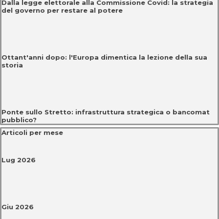
Dalla legge elettorale alla Commissione Covid: la strategia
del governo per restare al potere
Ottant'anni dopo: l'Europa dimentica la lezione della sua
storia
Ponte sullo Stretto: infrastruttura strategica o bancomat
pubblico?
Salta blocco Articoli per mese
Articoli per mese
Lug 2026
Giu 2026