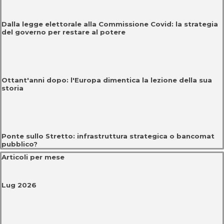
Dalla legge elettorale alla Commissione Covid: la strategia
del governo per restare al potere
Ottant'anni dopo: l'Europa dimentica la lezione della sua
storia
Ponte sullo Stretto: infrastruttura strategica o bancomat
pubblico?
Salta blocco Articoli per mese
Articoli per mese
Lug 2026