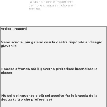
La tua opinione è importante
per noi e ci aiuta a migliorare il
servizio.
Salta blocco Articoli recenti
Articoli recenti
Meno scuola, più galera: così la destra risponde al disagio
giovanile
Il paese affonda ma il governo preferisce incendiare le
piazze
Più sei delinquente e più sei accolto fra le braccia della
destra (altro che preferenze)