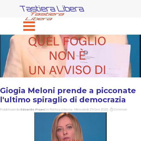
Vai ai contenuti
Tastiera Libera
Salta menù
Giogia Meloni prende a picconate
l'ultimo spiraglio di democrazia
Pubblicato da
Edoardo Pisani
in
Politica interna
· Mercoledì 29 Gen 2025 ·
3 minuti