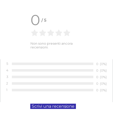
0
/
5
Non sono presenti ancora
recensioni.
5
Numero di 
0
Percentu
(0%)
Voto:
4
Numero di 
0
Percentu
(0%)
Voto:
3
Numero di 
0
Percentu
(0%)
Voto:
2
Numero di 
0
Percentu
(0%)
Voto:
1
Numero di 
0
Percentu
(0%)
Voto: