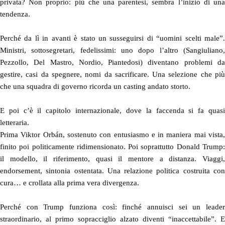
privata? Non proprio: più che una parentesi, sembra l’inizio di una
tendenza.
Perché da lì in avanti è stato un susseguirsi di “uomini scelti male”.
Ministri, sottosegretari, fedelissimi: uno dopo l’altro (Sangiuliano,
Pezzollo, Del Mastro, Nordio, Piantedosi) diventano problemi da
gestire, casi da spegnere, nomi da sacrificare. Una selezione che più
che una squadra di governo ricorda un casting andato storto.
E poi c’è il capitolo internazionale, dove la faccenda si fa quasi
letteraria.
Prima Viktor Orbán, sostenuto con entusiasmo e in maniera mai vista,
finito poi politicamente ridimensionato. Poi soprattutto Donald Trump:
il modello, il riferimento, quasi il mentore a distanza. Viaggi,
endorsement, sintonia ostentata. Una relazione politica costruita con
cura… e crollata alla prima vera divergenza.
Perché con Trump funziona così: finché annuisci sei un leader
straordinario, al primo sopracciglio alzato diventi “inaccettabile”. E