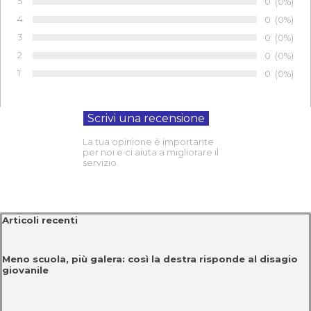
5
Numero di 
0
Percentu
(0%)
Voto:
4
Numero di 
0
Percentu
(0%)
Voto:
3
Numero di 
0
Percentu
(0%)
Voto:
2
Numero di 
0
Percentu
(0%)
Voto:
1
Numero di 
0
Percentu
(0%)
Voto:
La tua opinione è importante
per noi e ci aiuta a migliorare il
servizio.
Salta blocco Articoli recenti
Articoli recenti
Meno scuola, più galera: così la destra risponde al disagio
giovanile