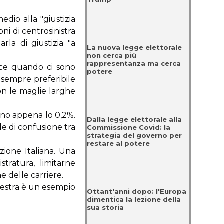
dio alla "giustizia
oni di centrosinistra
la di giustizia "a
La nuova legge elettorale
non cerca più
rappresentanza ma cerca
isce quando ci sono
potere
è sempre preferibile
on le maglie larghe
sono appena lo 0,2%.
Dalla legge elettorale alla
e di confusione tra
Commissione Covid: la
strategia del governo per
restare al potere
zione Italiana. Una
stratura, limitarne
e delle carriere.
 destra è un esempio
Ottant'anni dopo: l'Europa
dimentica la lezione della
sua storia