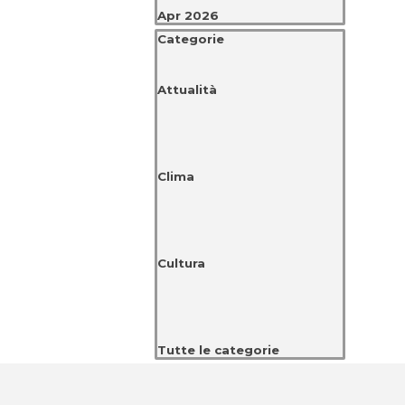
Apr 2026
Salta blocco Categorie
Categorie
Attualità
Clima
Cultura
Tutte le categorie