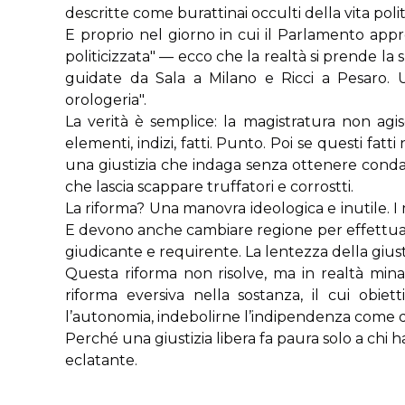
descritte come burattinai occulti della vita politi
E proprio nel giorno in cui il Parlamento appr
politicizzata" — ecco che la realtà si prende la s
guidate da Sala a Milano e Ricci a Pesaro. 
orologeria".
La verità è semplice: la magistratura non agi
elementi, indizi, fatti. Punto. Poi se questi fa
una giustizia che indaga senza ottenere condan
che lascia scappare truffatori e corrostti.
La riforma? Una manovra ideologica e inutile. I
E devono anche cambiare regione per effettuar
giudicante e requirente. La lentezza della giustiz
Questa riforma non risolve, ma in realtà mina
riforma eversiva nella sostanza, il cui obiet
l’autonomia, indebolirne l’indipendenza come di f
Perché una giustizia libera fa paura solo a chi 
eclatante.