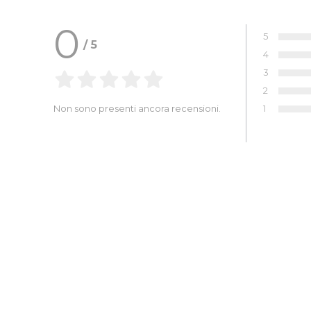
0
5
/
5
Voto:
4
Voto:
3
Voto:
2
Voto:
1
Non sono presenti ancora recensioni.
Voto: