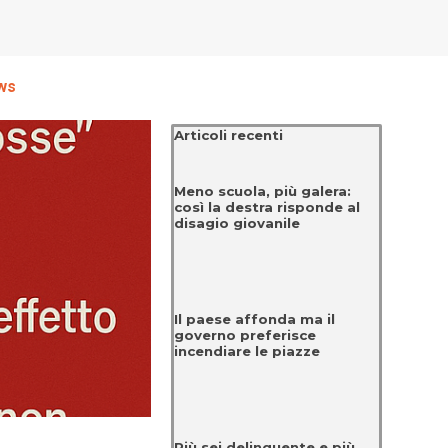
ws
Salta blocco Articoli recenti
Articoli recenti
Meno scuola, più galera:
così la destra risponde al
disagio giovanile
Il paese affonda ma il
governo preferisce
incendiare le piazze
Più sei delinquente e più