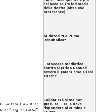
sei accolto fra le braccia
della destra (altro che
preferenze)
Aridateci "La Prima
Repubblica"
Il processo mediatico
contro Sigfrido Ranucci
ovvero il garantismo a fasi
alterne
Solidarietà si ma non
anto comodo quanto
gratuita: l'Italia deve
rispondere al criminale
erate "toghe rosse"
Trump