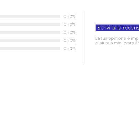
Numero di voti:
0
Percentuale di voti:
(0%)
Numero di voti:
0
Percentuale di voti:
(0%)
Numero di voti:
0
Percentuale di voti:
(0%)
La tua opinione è imp
Numero di voti:
0
Percentuale di voti:
(0%)
ci aiuta a migliorare il 
Numero di voti:
0
Percentuale di voti:
(0%)