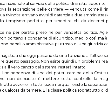
ca nazionale al servizio della politica di sinistra appunto.
ova la separazione delle carriere — venduta come il rime
ua rivincita: arrivano avvisi di garanzia a due amministrazi
Un tempismo perfetto per smentire chi da decenni par
sce né per partito preso né per vendetta politica. Ag
tti non portano a condanne di alcun tipo, meglio così ma 
ne penali o amministrative piuttosto di una giustizia c
 magistrati che oggi passano da una funzione all’altrae 
e questo passaggio. Non esiste quindi un problema real
ia, il vero cancro del sistema, resterà intatto.
 l'indipendenza di uno dei poteri cardine della Costitu
tivo non dichiarato è mettere sotto controllo la magi
atto avviene in tutti i paesi nei quali esiste la separazion
ha qualcosa da temere. E la classe politica soprattutto di