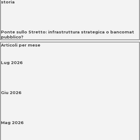
storia
Ponte sullo Stretto: infrastruttura strategica o bancomat
pubblico?
Salta blocco Articoli per mese
Articoli per mese
Lug 2026
Giu 2026
Mag 2026