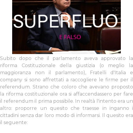
Subito dopo che il parlamento aveva approvato la
riforma Costituzionale della giustizia (o meglio la
maggioranza non il parlamento), Fratelli d'Italia e
company si sono affrettati a raccogliere le firme per il
referendum. Strano che coloro che avevano proposto
la riforma costituzionale ora si affaccendassero per fare
il referendum il prima possibile. In realtà l'intento era un
altro: proporre un quesito che traesse in inganno i
cittadini senza dar loro modo di informarsi. Il quesito era
il seguente: