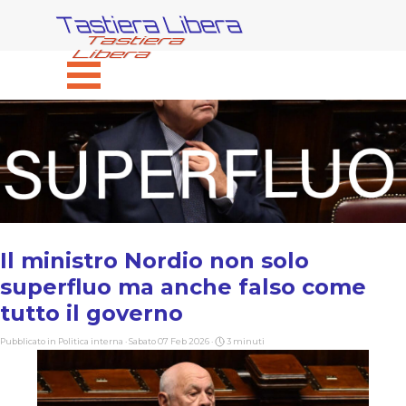
Vai ai contenuti
Tastiera Libera
Salta menù
Il ministro Nordio non solo
superfluo ma anche falso come
tutto il governo
Pubblicato in
Politica interna
· Sabato 07 Feb 2026 ·
3 minuti