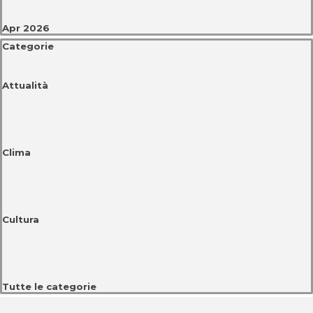
Apr 2026
Salta blocco Categorie
Categorie
Attualità
Clima
Cultura
Tutte le categorie