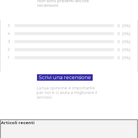
Non sono presenti ancora
recensioni.
5
Numero di 
0
Percentu
(0%)
Voto:
4
Numero di 
0
Percentu
(0%)
Voto:
3
Numero di 
0
Percentu
(0%)
Voto:
2
Numero di 
0
Percentu
(0%)
Voto:
1
Numero di 
0
Percentu
(0%)
Voto:
La tua opinione è importante
per noi e ci aiuta a migliorare il
servizio.
Salta blocco Articoli recenti
Articoli recenti