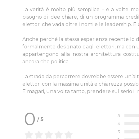
La verità è molto più semplice – e a volte m
bisogno di idee chiare, di un programma credibi
elettori che vada oltre i nomi e le leadership. E
Anche perché la stessa esperienza recente lo d
formalmente designato dagli elettori, ma con un
appartengono alla nostra architettura costit
ancora che politica.
La strada da percorrere dovrebbe essere un’altr
elettori con la massima unità e chiarezza possibi
E magari, una volta tanto, prendere sul serio il
0
5
/
5
Voto:
4
Voto:
3
Voto: