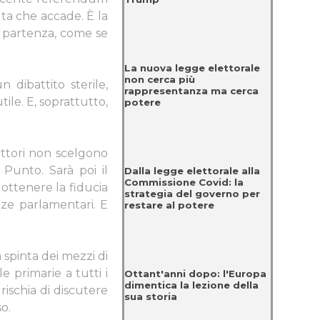
lta che accade. È la
di partenza, come se
La nuova legge elettorale
non cerca più
n dibattito sterile,
rappresentanza ma cerca
tile. E, soprattutto,
potere
ettori non scelgono
Punto. Sarà poi il
Dalla legge elettorale alla
Commissione Covid: la
ottenere la fiducia
strategia del governo per
nze parlamentari.
E
restare al potere
 spinta dei mezzi di
 primarie a tutti i
Ottant'anni dopo: l'Europa
dimentica la lezione della
 rischia di discutere
sua storia
o.