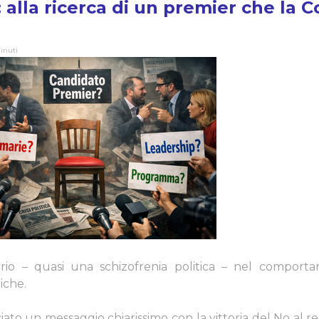
 alla ricerca di un premier che la C
inuti
io – quasi una schizofrenia politica – nel comporta
iche.
nciato un messaggio chiarissimo con la vittoria del No a