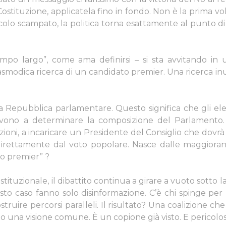
ostituzione, applicatela fino in fondo. Non è la prima vo
pericolo scampato, la politica torna esattamente al punto 
campo largo”, come ama definirsi – si sta avvitando in u
pasmodica ricerca di un candidato premier.
Una ricerca inu
una Repubblica parlamentare. Questo significa che gli el
ervono a determinare la composizione del Parlamento. 
oni, a incaricare un Presidente del Consiglio che dovrà 
 direttamente dal voto popolare. Nasce dalle maggiora
to premier” ?
uzionale, il dibattito continua a girare a vuoto sotto la
o caso fanno solo disinformazione. C’è chi spinge per le
truire percorsi paralleli. Il risultato? Una coalizione che
ito una visione comune.
È un copione già visto. E pericolos