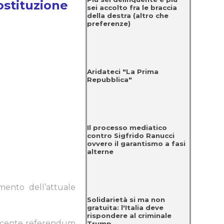
ostituzione
sei accolto fra le braccia
della destra (altro che
preferenze)
Aridateci "La Prima
Repubblica"
Il processo mediatico
contro Sigfrido Ranucci
ovvero il garantismo a fasi
alterne
mento dell’attuale
Solidarietà si ma non
gratuita: l'Italia deve
rispondere al criminale
l recente referendum
Trump