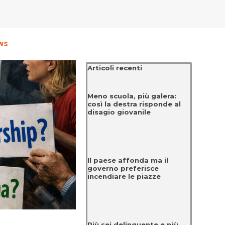
ws
Salta blocco Articoli recenti
Articoli recenti
Meno scuola, più galera:
così la destra risponde al
disagio giovanile
Il paese affonda ma il
governo preferisce
incendiare le piazze
Più sei delinquente e più