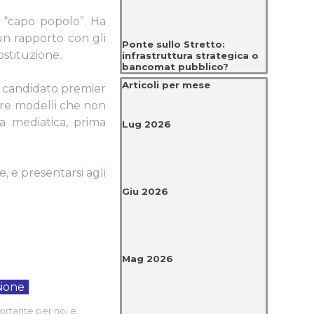
n “capo popolo”. Ha
un rapporto con gli
Ponte sullo Stretto:
ostituzione.
infrastruttura strategica o
bancomat pubblico?
Salta blocco Articoli per mese
Articoli per mese
n candidato premier
ire modelli che non
a mediatica, prima
Lug 2026
, e presentarsi agli
Giu 2026
Mag 2026
ortante per noi e