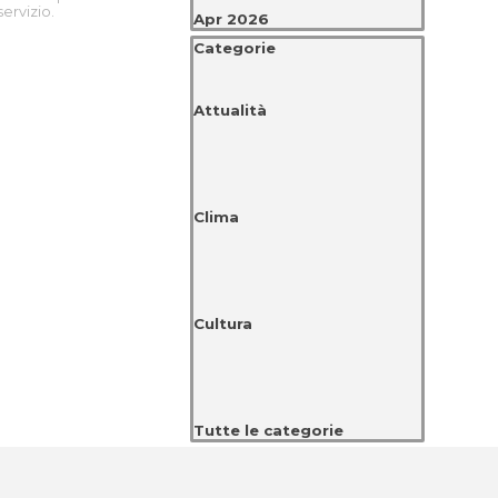
servizio.
Apr 2026
Salta blocco Categorie
Categorie
Attualità
Clima
Cultura
Tutte le categorie