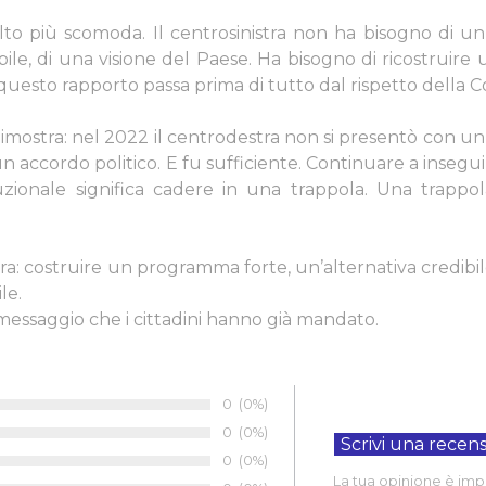
olto più scomoda.
Il centrosinistra non ha bisogno di u
le, di una visione del Paese. Ha bisogno di ricostruire 
 questo rapporto passa prima di tutto dal rispetto della C
imostra: nel 2022 il centrodestra non si presentò con u
 accordo politico. E fu sufficiente.
Continuare a insegu
uzionale significa cadere in una trappola. Una trappol
a: costruire un programma forte, un’alternativa credibile
le.
 messaggio che i cittadini hanno già mandato.
Numero di voti:
0
Percentuale di voti:
(0%)
Numero di voti:
0
Percentuale di voti:
(0%)
Numero di voti:
0
Percentuale di voti:
(0%)
La tua opinione è imp