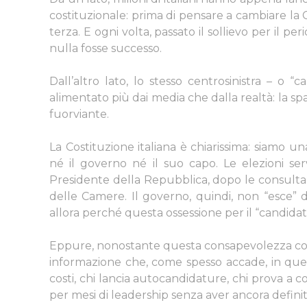
costituzionale: prima di pensare a cambiare la C
terza. E ogni volta, passato il sollievo per il 
nulla fosse successo.
Dall’altro lato, lo stesso centrosinistra – o “
alimentato più dai media che dalla realtà: la s
fuorviante.
La Costituzione italiana è chiarissima: siamo 
né il governo né il suo capo. Le elezioni s
Presidente della Repubblica, dopo le consultazi
delle Camere.
Il governo, quindi, non “esce”
allora perché questa ossessione per il “candida
Eppure, nonostante questa consapevolezza costit
informazione che, come spesso accade, in quest
costi, chi lancia autocandidature, chi prova a cos
per mesi di leadership senza aver ancora defin