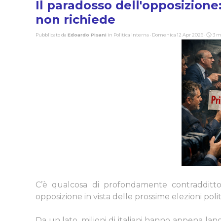
Il paradosso dell'opposizione:
non richiede
Pubblicato da
Edoardo Pisani
in
Politica interna
· Domenica 12 Apr 2026 ·
3 m
C’è qualcosa di profondamente contraddittor
opposizione in vista delle prossime elezioni polit
Da un lato, milioni di italiani hanno appena la