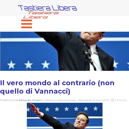
Vai ai contenuti
Tastiera Libera
Salta menù
Il vero mondo al contrario (non
quello di Vannacci)
Pubblicato da
Edoardo Pisani
in
Politica internazionale
· Mercoledì 22 Gen 2025 ·
3 minuti