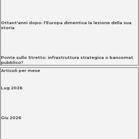
Ottant'anni dopo: l'Europa dimentica la lezione della sua
storia
Ponte sullo Stretto: infrastruttura strategica o bancomat
pubblico?
Salta blocco Articoli per mese
Articoli per mese
Lug 2026
Giu 2026