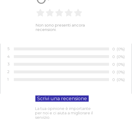
Non sono presenti ancora
recensioni.
5
Numero di 
0
Percentu
(0%)
Voto:
4
Numero di 
0
Percentu
(0%)
Voto:
3
Numero di 
0
Percentu
(0%)
Voto:
2
Numero di 
0
Percentu
(0%)
Voto:
1
Numero di 
0
Percentu
(0%)
Voto:
La tua opinione è importante
per noi e ci aiuta a migliorare il
servizio.