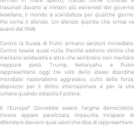
fermati in mare aperto, trattati come criminali e
trascinati davanti ai ministri più estremisti del governo
israeliano, il mondo si scandalizza per qualche giorno.
Poi torna il silenzio. Un silenzio ipocrita che ormai va
avanti dal 1948.
Contro la Russia di Putin arrivano sanzioni immediate.
Contro Israele quasi nulla. Perché esistono vittime che
meritano solidarietà e altre che sembrano non meritare
neppure pietà.
Trump, Netanyahu e Puti
rappresentano oggi tre volti dello stesso disordine
mondiale: nazionalismo aggressivo, culto della forza,
disprezzo per il diritto internazionale e per la vita
umana quando ostacola il potere.
E l’Europa? Dovrebbe essere l’argine democratico.
Invece appare paralizzata, impaurita, incapace di
difendere davvero quei valori che dice di rappresentare.