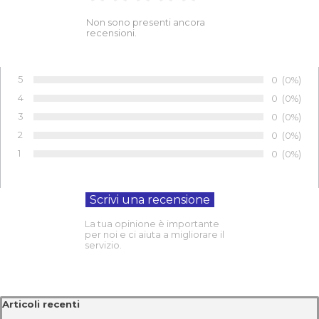
Non sono presenti ancora
recensioni.
5
Numero di 
0
Percentu
(0%)
Voto:
4
Numero di 
0
Percentu
(0%)
Voto:
3
Numero di 
0
Percentu
(0%)
Voto:
2
Numero di 
0
Percentu
(0%)
Voto:
1
Numero di 
0
Percentu
(0%)
Voto:
La tua opinione è importante
per noi e ci aiuta a migliorare il
servizio.
Salta blocco Articoli recenti
Articoli recenti