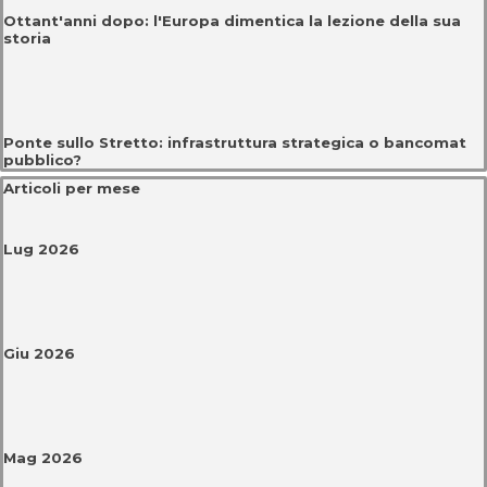
Ottant'anni dopo: l'Europa dimentica la lezione della sua
storia
Ponte sullo Stretto: infrastruttura strategica o bancomat
pubblico?
Salta blocco Articoli per mese
Articoli per mese
Lug 2026
Giu 2026
Mag 2026