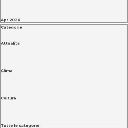
Apr 2026
Salta blocco Categorie
Categorie
Attualità
Clima
Cultura
Tutte le categorie