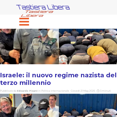
Vai ai contenuti
Tastiera Libera
Salta menù
Israele: il nuovo regime nazista del
terzo millennio
Pubblicato da
Edoardo Pisani
in
Politica internazionale
· Giovedì 21 Mag 2026 ·
3 minuti