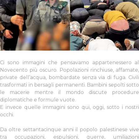
Ci sono immagini che pensavamo appartenessero al
Novecento più oscuro. Popolazioni rinchiuse, affamate,
private dell’acqua, bombardate senza via di fuga. Civili
trasformati in bersagli permanenti. Bambini sepolti sotto
le macerie mentre il mondo discute procedure
diplomatiche e formule vuote.
E invece quelle immagini sono qui, oggi, sotto i nostri
occhi.
Da oltre settantacinque anni il popolo palestinese vive
tra occupazioni, espulsioni, guerre, umiliazioni