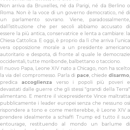
Non arriva da Bruxelles, né da Parigi, né da Berlino o
Roma. Non è la voce di un governo democratico, né di
un parlamento sovrano. Viene, paradossalmente,
dall’istituzione che per secoli abbiamo accusato di
essere la più antica, conservatrice e lenta a cambiare: la
Chiesa Cattolica. E oggi, è proprio da lì che arriva l’unica
vera opposizione morale a un presidente americano
autoritario e despota, di fronte al quale le democrazie
occidentali, tutte moribonde, balbettano o tacciono.
Il nuovo Papa, Leone XIV nato a Chicago, non ha scelto
la via del compromesso. Parla di
pace
, chiede
disarmo
,
predica
accoglienza
verso i popoli più poveri 
devastati dalle guerre che gli stessi "grandi della Terra"
alimentano. E mentre il vicepresidente Vince maltratta
pubblicamente i leader europei senza che nessuno osi
rispondere a tono e come meriterebbe, è Leone XIV a
prendere idealmente a schiaffi Trump ed tutto il suo
entourage, restituendo al mondo un barlume di