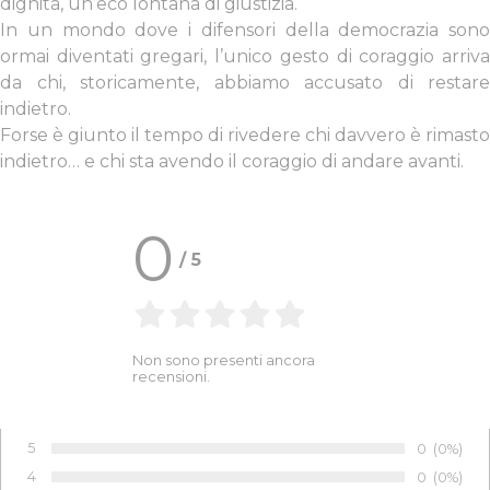
dignità, un’eco lontana di giustizia.
In un mondo dove i difensori della democrazia sono
ormai diventati gregari, l’unico gesto di coraggio arriva
da chi, storicamente, abbiamo accusato di restare
indietro.
Forse è giunto il tempo di rivedere chi davvero è rimasto
indietro… e chi sta avendo il coraggio di andare avanti.
0
/
5
Non sono presenti ancora
recensioni.
5
Numero di 
0
Percentu
(0%)
Voto:
4
Numero di 
0
Percentu
(0%)