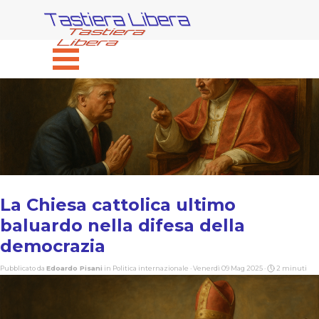
Vai ai contenuti
Tastiera Libera
Salta menù
La Chiesa cattolica ultimo
baluardo nella difesa della
democrazia
Pubblicato da
Edoardo Pisani
in
Politica internazionale
· Venerdì 09 Mag 2025 ·
2 minuti