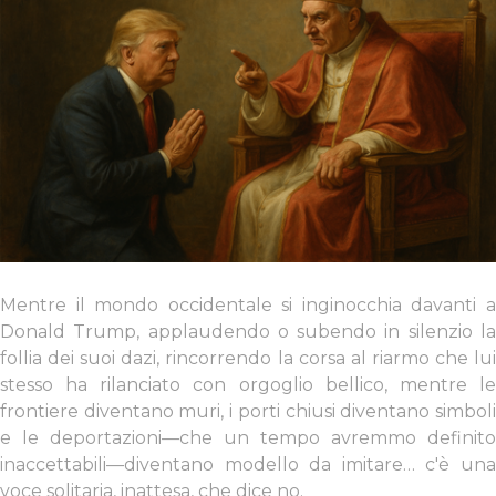
Mentre il mondo occidentale si inginocchia davanti a
Donald Trump, applaudendo o subendo in silenzio la
follia dei suoi dazi, rincorrendo la corsa al riarmo che lui
stesso ha rilanciato con orgoglio bellico, mentre le
frontiere diventano muri, i porti chiusi diventano simboli
e le deportazioni—che un tempo avremmo definito
inaccettabili—diventano modello da imitare… c'è una
voce solitaria, inattesa, che dice no.