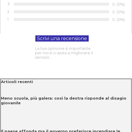
Voto:
3
Numero di 
0
Percentu
(0%)
Voto:
2
Numero di 
0
Percentu
(0%)
Voto:
1
Numero di 
0
Percentu
(0%)
Voto:
La tua opinione è importante
per noi e ci aiuta a migliorare il
servizio.
Salta blocco Articoli recenti
Articoli recenti
Meno scuola, più galera: così la destra risponde al disagio
giovanile
Il paese affonda ma il governo preferisce incendiare le