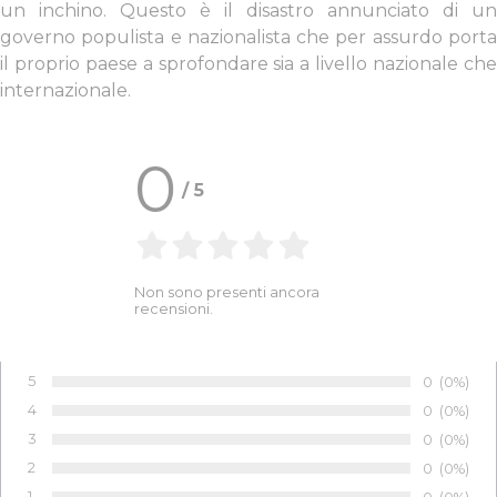
un inchino. Questo è il disastro annunciato di un
governo populista e nazionalista che per assurdo porta
il proprio paese a sprofondare sia a livello nazionale che
internazionale.
0
/
5
Non sono presenti ancora
recensioni.
5
Numero di 
0
Percentu
(0%)
Voto:
4
Numero di 
0
Percentu
(0%)
Voto:
3
Numero di 
0
Percentu
(0%)
Voto:
2
Numero di 
0
Percentu
(0%)
Voto:
1