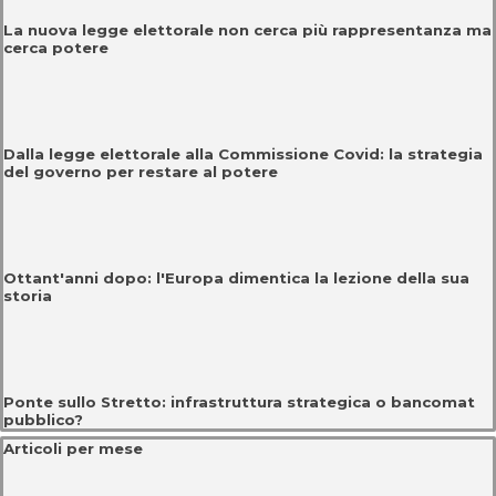
La nuova legge elettorale non cerca più rappresentanza ma
cerca potere
Dalla legge elettorale alla Commissione Covid: la strategia
del governo per restare al potere
Ottant'anni dopo: l'Europa dimentica la lezione della sua
storia
Ponte sullo Stretto: infrastruttura strategica o bancomat
pubblico?
Salta blocco Articoli per mese
Articoli per mese