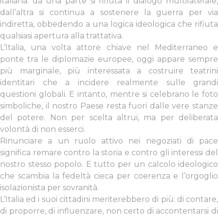
italiana: da una parte si rifiuta il dialogo multilaterale,
dall’altra si continua a sostenere la guerra per via
indiretta, obbedendo a una logica ideologica che rifiuta
qualsiasi apertura alla trattativa.
L’Italia, una volta attore chiave nel Mediterraneo e
ponte tra le diplomazie europee, oggi appare sempre
più marginale, più interessata a costruire teatrini
identitari che a incidere realmente sulle grandi
questioni globali. E intanto, mentre si celebrano le foto
simboliche, il nostro Paese resta fuori dalle vere stanze
del potere. Non per scelta altrui, ma per deliberata
volontà di non esserci.
Rinunciare a un ruolo attivo nei negoziati di pace
significa remare contro la storia e contro gli interessi del
nostro stesso popolo. E tutto per un calcolo ideologico
che scambia la fedeltà cieca per coerenza e l’orgoglio
isolazionista per sovranità.
L’Italia ed i suoi cittadini meriterebbero di più: di contare,
di proporre, di influenzare, non certo di accontentarsi di