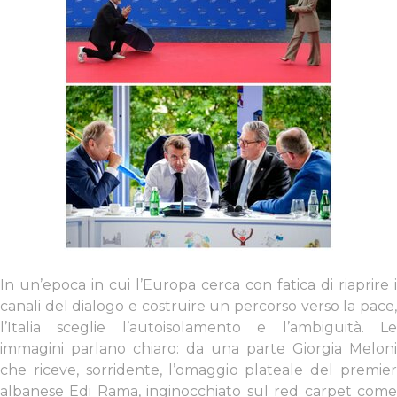
In un’epoca in cui l’Europa cerca con fatica di riaprire i
canali del dialogo e costruire un percorso verso la pace,
l’Italia sceglie l’autoisolamento e l’ambiguità. Le
immagini parlano chiaro: da una parte Giorgia Meloni
che riceve, sorridente, l’omaggio plateale del premier
albanese Edi Rama, inginocchiato sul red carpet come