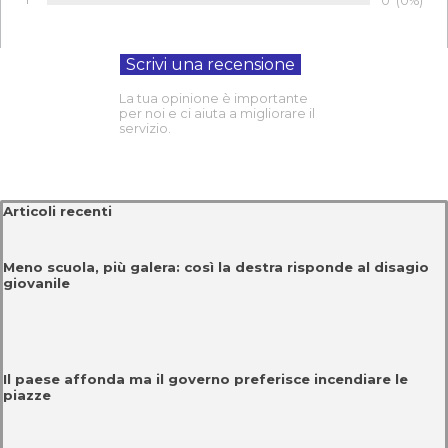
Numero di 
0
Percentu
(0%)
Voto:
La tua opinione è importante
per noi e ci aiuta a migliorare il
servizio.
Salta blocco Articoli recenti
Articoli recenti
Meno scuola, più galera: così la destra risponde al disagio
giovanile
Il paese affonda ma il governo preferisce incendiare le
piazze