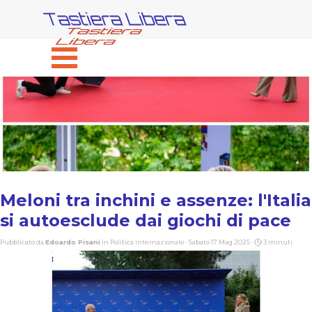
Vai ai contenuti
Tastiera Libera
Salta menù
Meloni tra inchini e assenze: l'Italia
si autoesclude dai giochi di pace
Pubblicato da
Edoardo Pisani
in
Politica internazionale
· Sabato 17 Mag 2025 ·
3 minuti