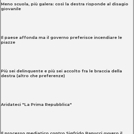
Meno scuola, più galera: così la destra risponde al disagio
giovanile
Il paese affonda ma il governo preferisce incendiare le
piazze
Più sei delinquente e più sei accolto fra le braccia della
destra (altro che preferenze)
Aridateci "La Prima Repubblica"
Il processo mediatico contro Sigfrido Ranucci ovvero il