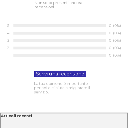
Non sono presenti ancora
recensioni.
5
Numero di 
0
Percentu
(0%)
Voto:
4
Numero di 
0
Percentu
(0%)
Voto:
3
Numero di 
0
Percentu
(0%)
Voto:
2
Numero di 
0
Percentu
(0%)
Voto:
1
Numero di 
0
Percentu
(0%)
Voto:
La tua opinione è importante
per noi e ci aiuta a migliorare il
servizio.
Salta blocco Articoli recenti
Articoli recenti