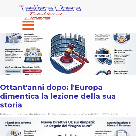
Vai ai contenuti
Tastiera Libera
Salta menù
Ottant'anni dopo: l'Europa
dimentica la lezione della sua
storia
Pubblicato da
Edoardo Pisani
in
Politica internazionale
· Giovedì 18 Giu 2026 ·
3 minuti