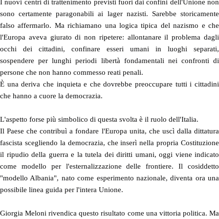
I nuovi centri di trattenimento previsti fuori dai confini dell'Unione non
sono certamente paragonabili ai lager nazisti. Sarebbe storicamente
falso affermarlo. Ma richiamano una logica tipica del nazismo e che
l'Europa aveva giurato di non ripetere: allontanare il problema dagli
occhi dei cittadini, confinare esseri umani in luoghi separati,
sospendere per lunghi periodi libertà fondamentali nei confronti di
persone che non hanno commesso reati penali.
È una deriva che inquieta e che dovrebbe preoccupare tutti i cittadini
che hanno a cuore la democrazia.
L'aspetto forse più simbolico di questa svolta è il ruolo dell'Italia.
Il Paese che contribuì a fondare l'Europa unita, che uscì dalla dittatura
fascista scegliendo la democrazia, che inserì nella propria Costituzione
il ripudio della guerra e la tutela dei diritti umani, oggi viene indicato
come modello per l'esternalizzazione delle frontiere. Il cosiddetto
"modello Albania", nato come esperimento nazionale, diventa ora una
possibile linea guida per l'intera Unione.
Giorgia Meloni rivendica questo risultato come una vittoria politica. Ma