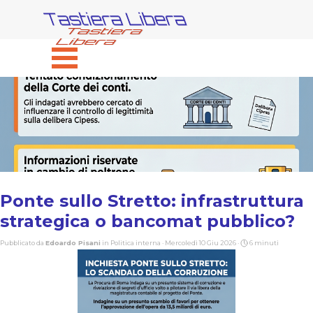
Vai ai contenuti
Tastiera Libera
Salta menù
Ponte sullo Stretto: infrastruttura
strategica o bancomat pubblico?
Pubblicato da
Edoardo Pisani
in
Politica interna
· Mercoledì 10 Giu 2026 ·
6 minuti