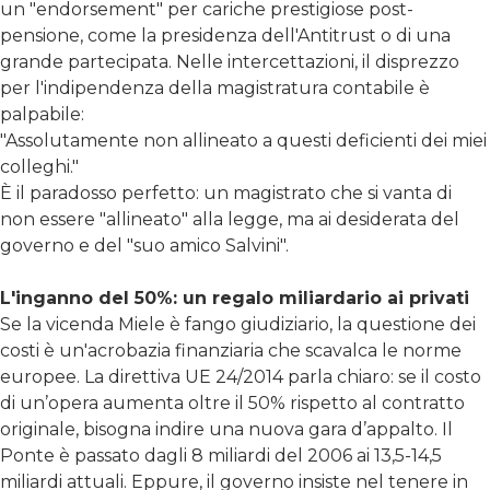
un "endorsement" per cariche prestigiose post-
pensione, come la presidenza dell'Antitrust o di una
grande partecipata. Nelle intercettazioni, il disprezzo
per l'indipendenza della magistratura contabile è
palpabile:
"Assolutamente non allineato a questi deficienti dei miei
colleghi."
È il paradosso perfetto: un magistrato che si vanta di
non essere "allineato" alla legge, ma ai desiderata del
governo e del "suo amico Salvini".
L'inganno del 50%: un regalo miliardario ai privati
Se la vicenda Miele è fango giudiziario, la questione dei
costi è un'acrobazia finanziaria che scavalca le norme
europee. La direttiva UE 24/2014 parla chiaro: se il costo
di un’opera aumenta oltre il 50% rispetto al contratto
originale, bisogna indire una nuova gara d’appalto. Il
Ponte è passato dagli 8 miliardi del 2006 ai 13,5-14,5
miliardi attuali. Eppure, il governo insiste nel tenere in