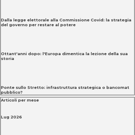
Dalla legge elettorale alla Commissione Covid: la strategia
del governo per restare al potere
Ottant'anni dopo: l'Europa dimentica la lezione della sua
storia
Ponte sullo Stretto: infrastruttura strategica o bancomat
pubblico?
Salta blocco Articoli per mese
Articoli per mese
Lug 2026