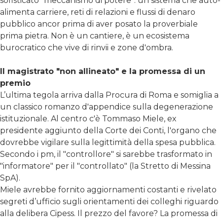
sofisticato "meccanismo di potere": un sistema che auto-
alimenta carriere, reti di relazioni e flussi di denaro
pubblico ancor prima di aver posato la proverbiale
prima pietra. Non è un cantiere, è un ecosistema
burocratico che vive di rinvii e zone d'ombra.
Il magistrato "non allineato" e la promessa di un
premio
L’ultima tegola arriva dalla Procura di Roma e somiglia a
un classico romanzo d'appendice sulla degenerazione
istituzionale. Al centro c'è Tommaso Miele, ex
presidente aggiunto della Corte dei Conti, l'organo che
dovrebbe vigilare sulla legittimità della spesa pubblica.
Secondo i pm, il "controllore" si sarebbe trasformato in
"informatore" per il "controllato" (la Stretto di Messina
SpA).
Miele avrebbe fornito aggiornamenti costanti e rivelato
segreti d’ufficio sugli orientamenti dei colleghi riguardo
alla delibera Cipess. Il prezzo del favore? La promessa di