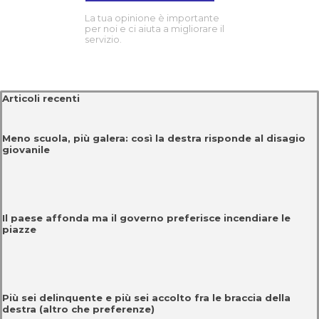
La tua opinione è importante
per noi e ci aiuta a migliorare il
servizio.
Salta blocco Articoli recenti
Articoli recenti
Meno scuola, più galera: così la destra risponde al disagio
giovanile
Il paese affonda ma il governo preferisce incendiare le
piazze
Più sei delinquente e più sei accolto fra le braccia della
destra (altro che preferenze)