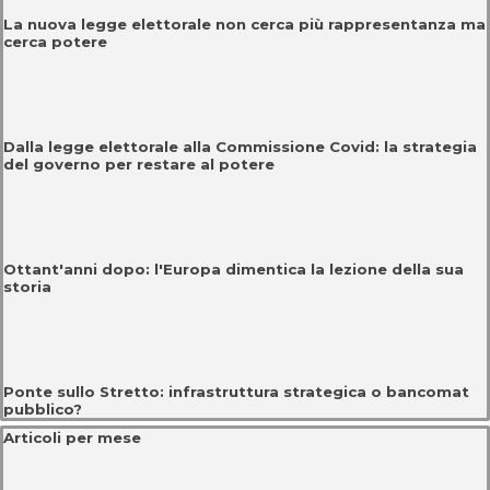
La nuova legge elettorale non cerca più rappresentanza ma
cerca potere
Dalla legge elettorale alla Commissione Covid: la strategia
del governo per restare al potere
Ottant'anni dopo: l'Europa dimentica la lezione della sua
storia
Ponte sullo Stretto: infrastruttura strategica o bancomat
pubblico?
Salta blocco Articoli per mese
Articoli per mese