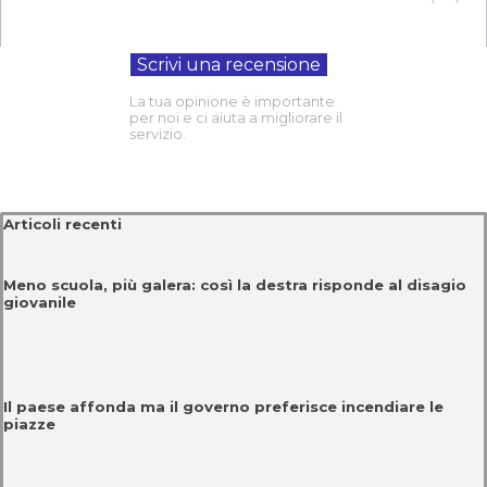
Voto:
La tua opinione è importante
per noi e ci aiuta a migliorare il
servizio.
Salta blocco Articoli recenti
Articoli recenti
Meno scuola, più galera: così la destra risponde al disagio
giovanile
Il paese affonda ma il governo preferisce incendiare le
piazze