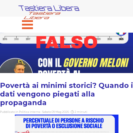
Vai ai contenuti
Tastiera Libera
Salta menù
Povertà ai minimi storici? Quando i
dati vengono piegati alla
propaganda
Pubblicato in
Politica interna
· Sabato 09 Mag 2026 ·
2 minuti