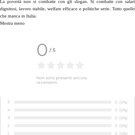
La povertà non si combatte con gli slogan. Si combatte con salari
dignitosi, lavoro stabile, welfare efficace e politiche serie. Tutto quello
che manca in Italia.
Mostra meno
0
/
5
Non sono presenti ancora
recensioni.
5
Numero di 
0
Percentu
(0%)
Voto:
4
Numero di 
0
Percentu
(0%)
Voto:
3
Numero di 
0
Percentu
(0%)
Voto:
2
Numero di 
0
Percentu
(0%)
Voto:
1
Numero di 
0
Percentu
(0%)