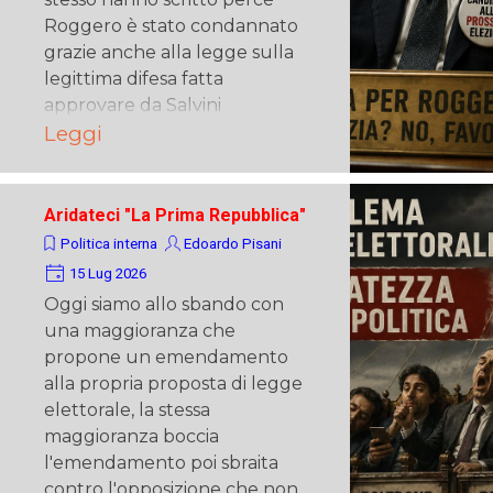
Roggero è stato condannato
grazie anche alla legge sulla
legittima difesa fatta
approvare da Salvini
Leggi
Aridateci "La Prima Repubblica"
Politica interna
Edoardo Pisani
15 Lug 2026
Oggi siamo allo sbando con
una maggioranza che
propone un emendamento
alla propria proposta di legge
elettorale, la stessa
maggioranza boccia
l'emendamento poi sbraita
contro l'opposizione che non