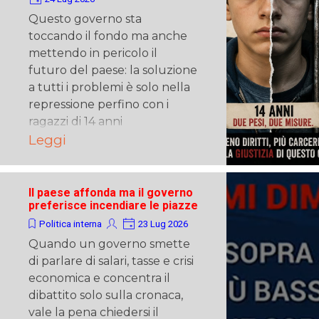
Questo governo sta
toccando il fondo ma anche
mettendo in pericolo il
futuro del paese: la soluzione
a tutti i problemi è solo nella
repressione perfino con i
ragazzi di 14 anni
Leggi
Il paese affonda ma il governo
preferisce incendiare le piazze
Politica interna
23 Lug 2026
Quando un governo smette
di parlare di salari, tasse e crisi
economica e concentra il
dibattito solo sulla cronaca,
vale la pena chiedersi il