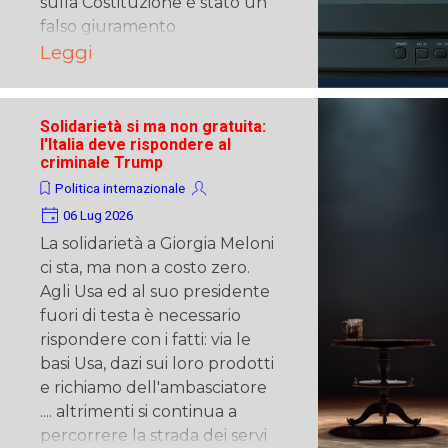
sulla Costituzione è stato un
falso giuramento
Leggi
Solidarietà si ma non gratuita:
l'Italia deve rispondere al
criminale Trump
Politica internazionale
06 Lug 2026
La solidarietà a Giorgia Meloni
ci sta, ma non a costo zero.
Agli Usa ed al suo presidente
fuori di testa è necessario
rispondere con i fatti: via le
basi Usa, dazi sui loro prodotti
e richiamo dell'ambasciatore
.... altrimenti si continua a
percorrere la strada dei servi