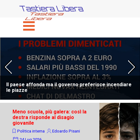
Vai ai contenuti
Tastiera Libera
Salta menù
Il paese affonda ma il governo preferisce incendiare
le piazze
Meno scuola, più galera: così la
destra risponde al disagio
giovanile
Politica interna
Edoardo Pisani
24 Lug 2026