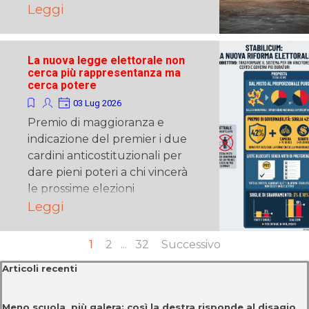
Leggi
La nuova legge elettorale non
cerca più rappresentanza ma
cerca potere
03 Lug 2026
Premio di maggioranza e
indicazione del premier i due
cardini anticostituzionali per
dare pieni poteri a chi vincerà
le prossime elezioni
Leggi
Pagina corrente:
1
Vai a pagina:
2
...
Vai a pagina:
32
Successivo
Salta blocco Articoli recenti
Articoli recenti
Meno scuola, più galera: così la destra risponde al disagio