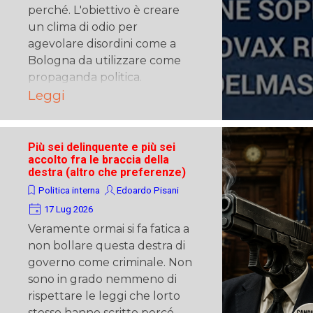
perché. L'obiettivo è creare
un clima di odio per
agevolare disordini come a
Bologna da utilizzare come
propaganda politica.
Leggi
Più sei delinquente e più sei
accolto fra le braccia della
destra (altro che preferenze)
Politica interna
Edoardo Pisani
17 Lug 2026
Veramente ormai si fa fatica a
non bollare questa destra di
governo come criminale. Non
sono in grado nemmeno di
rispettare le leggi che lorto
stesso hanno scritto percé