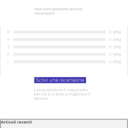
Non sono presenti ancora
recensioni.
5
Numero di 
0
Percentu
(0%)
Voto:
4
Numero di 
0
Percentu
(0%)
Voto:
3
Numero di 
0
Percentu
(0%)
Voto:
2
Numero di 
0
Percentu
(0%)
Voto:
1
Numero di 
0
Percentu
(0%)
Voto:
La tua opinione è importante
per noi e ci aiuta a migliorare il
servizio.
Salta blocco Articoli recenti
Articoli recenti