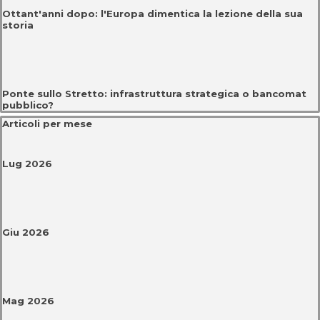
Ottant'anni dopo: l'Europa dimentica la lezione della sua
storia
Ponte sullo Stretto: infrastruttura strategica o bancomat
pubblico?
Salta blocco Articoli per mese
Articoli per mese
Lug 2026
Giu 2026
Mag 2026