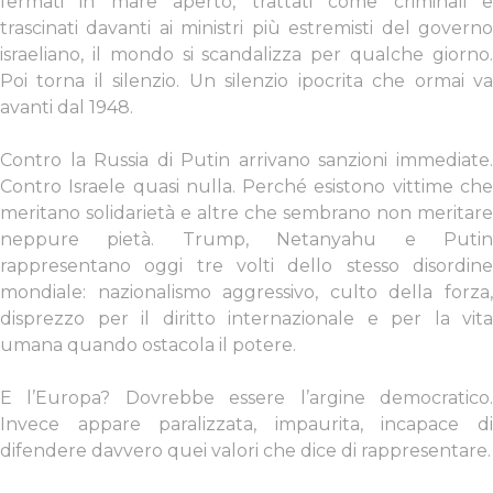
fermati in mare aperto, trattati come criminali e
trascinati davanti ai ministri più estremisti del governo
israeliano, il mondo si scandalizza per qualche giorno.
Poi torna il silenzio. Un silenzio ipocrita che ormai va
avanti dal 1948.
Contro la Russia di Putin arrivano sanzioni immediate.
Contro Israele quasi nulla. Perché esistono vittime che
meritano solidarietà e altre che sembrano non meritare
neppure pietà.
Trump, Netanyahu e Puti
rappresentano oggi tre volti dello stesso disordine
mondiale: nazionalismo aggressivo, culto della forza,
disprezzo per il diritto internazionale e per la vita
umana quando ostacola il potere.
E l’Europa? Dovrebbe essere l’argine democratico.
Invece appare paralizzata, impaurita, incapace di
difendere davvero quei valori che dice di rappresentare.