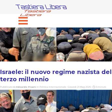
Vai ai contenuti
Tastiera Libera
Salta menù
Israele: il nuovo regime nazista del
terzo millennio
Pubblicato da
Edoardo Pisani
in
Politica internazionale
· Giovedì 21 Mag 2026 ·
3 minuti