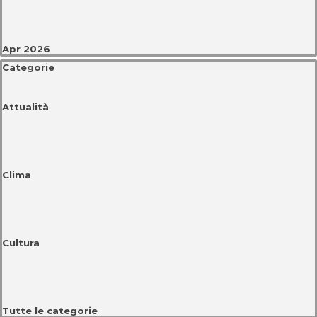
Apr 2026
Salta blocco Categorie
Categorie
Attualità
Clima
Cultura
Tutte le categorie