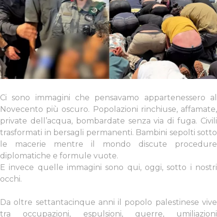
Ci sono immagini che pensavamo appartenessero al
Novecento più oscuro. Popolazioni rinchiuse, affamate,
private dell’acqua, bombardate senza via di fuga. Civili
trasformati in bersagli permanenti. Bambini sepolti sotto
le macerie mentre il mondo discute procedure
diplomatiche e formule vuote.
E invece quelle immagini sono qui, oggi, sotto i nostri
occhi.
Da oltre settantacinque anni il popolo palestinese vive
tra occupazioni, espulsioni, guerre, umiliazioni