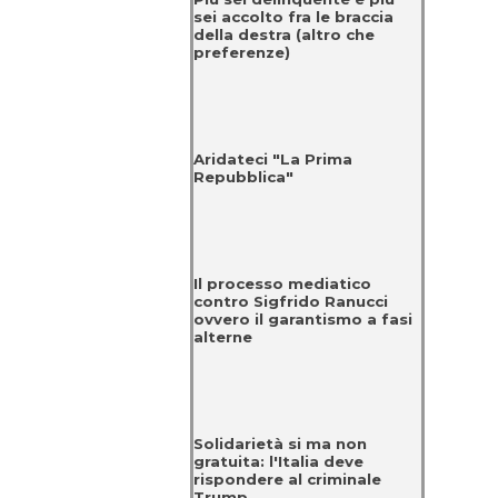
sei accolto fra le braccia
della destra (altro che
preferenze)
Aridateci "La Prima
Repubblica"
Il processo mediatico
contro Sigfrido Ranucci
ovvero il garantismo a fasi
alterne
Solidarietà si ma non
gratuita: l'Italia deve
rispondere al criminale
Trump