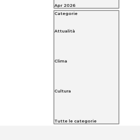
Apr 2026
Salta blocco Categorie
Categorie
Attualità
Clima
Cultura
Tutte le categorie