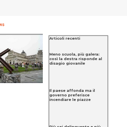
ws
Salta blocco Articoli recenti
Articoli recenti
Meno scuola, più galera:
così la destra risponde al
disagio giovanile
Il paese affonda ma il
governo preferisce
incendiare le piazze
Più sei delinquente e più