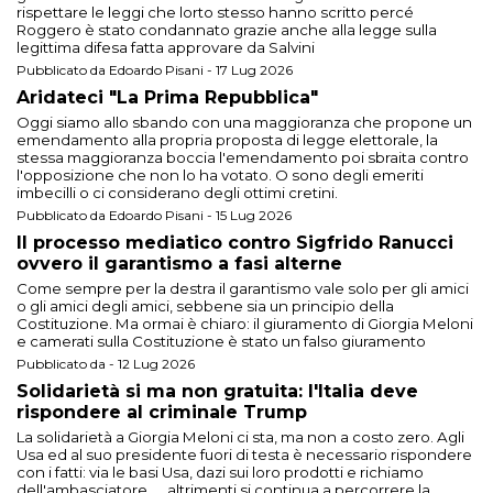
rispettare le leggi che lorto stesso hanno scritto percé
Roggero è stato condannato grazie anche alla legge sulla
legittima difesa fatta approvare da Salvini
Pubblicato da Edoardo Pisani - 17 Lug 2026
Aridateci "La Prima Repubblica"
Oggi siamo allo sbando con una maggioranza che propone un
emendamento alla propria proposta di legge elettorale, la
stessa maggioranza boccia l'emendamento poi sbraita contro
l'opposizione che non lo ha votato. O sono degli emeriti
imbecilli o ci considerano degli ottimi cretini.
Pubblicato da Edoardo Pisani - 15 Lug 2026
Il processo mediatico contro Sigfrido Ranucci
ovvero il garantismo a fasi alterne
Come sempre per la destra il garantismo vale solo per gli amici
o gli amici degli amici, sebbene sia un principio della
Costituzione. Ma ormai è chiaro: il giuramento di Giorgia Meloni
e camerati sulla Costituzione è stato un falso giuramento
Pubblicato da - 12 Lug 2026
Solidarietà si ma non gratuita: l'Italia deve
rispondere al criminale Trump
La solidarietà a Giorgia Meloni ci sta, ma non a costo zero. Agli
Usa ed al suo presidente fuori di testa è necessario rispondere
con i fatti: via le basi Usa, dazi sui loro prodotti e richiamo
dell'ambasciatore .... altrimenti si continua a percorrere la