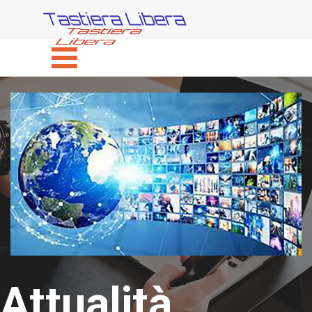
Vai ai contenuti
Tastiera Libera
Salta menù
Attualità